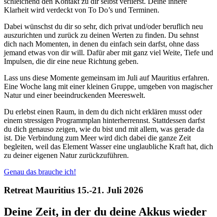
schleichend den Kontakt zu dir selbst verlierst. Deine innere
Klarheit wird verdeckt von To Do’s und Terminen.
Dabei wünschst du dir so sehr, dich privat und/oder beruflich neu
auszurichten und zurück zu deinen Werten zu finden. Du sehnst
dich nach Momenten, in denen du einfach sein darfst, ohne dass
jemand etwas von dir will. Dafür aber mit ganz viel Weite, Tiefe und
Impulsen, die dir eine neue Richtung geben.
Lass uns diese Momente gemeinsam im Juli auf Mauritius erfahren.
Eine Woche lang mit einer kleinen Gruppe, umgeben von magischer
Natur und einer beeindruckenden Meereswelt.
Du erlebst einen Raum, in dem du dich nicht erklären musst oder
einem stressigen Programmplan hinterherrennst. Stattdessen darfst
du dich genauso zeigen, wie du bist und mit allem, was gerade da
ist. Die Verbindung zum Meer wird dich dabei die ganze Zeit
begleiten, weil das Element Wasser eine unglaubliche Kraft hat, dich
zu deiner eigenen Natur zurückzuführen.
Genau das brauche ich!
Retreat Mauritius 15.-21. Juli 2026
Deine Zeit, in der du deine Akkus wieder